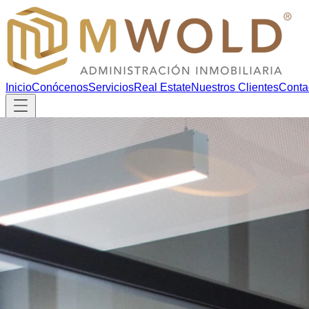
Inicio
Conócenos
Servicios
Real Estate
Nuestros Clientes
Conta
Inicio
Conócenos
Servicios
Real Estate
Nuestros Clientes
Conta