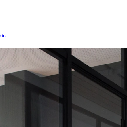
cto
cto