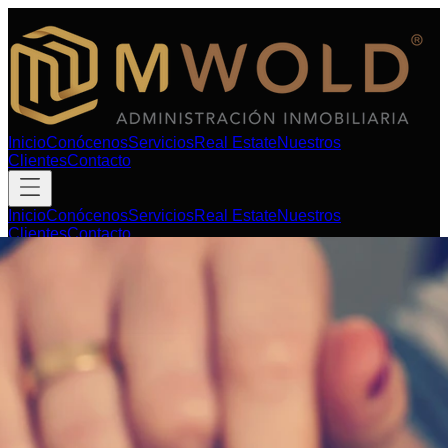
Inicio
Conócenos
Servicios
Real Estate
Nuestros
Clientes
Contacto
Inicio
Conócenos
Servicios
Real Estate
Nuestros
Clientes
Contacto